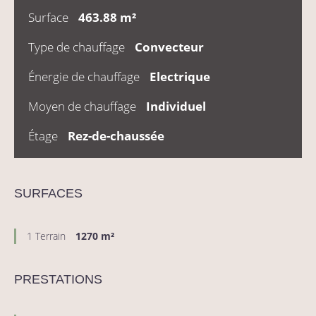
Surface
463.88 m²
Type de chauffage
Convecteur
Énergie de chauffage
Electrique
Moyen de chauffage
Individuel
Étage
Rez-de-chaussée
SURFACES
1 Terrain
1270 m²
PRESTATIONS